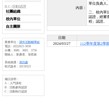
單位負責人
B.C-活動認證
內容：
社團組織
二、校內單
認證，經審
校內單位
程」認證。
自主團隊
日期
業務單位：
課外活動輔導組
2024/03/27
112學年度第2學
電話：(02)2621-5656
分機：3680、3605、3756
聯絡人：劉彥君、張哲維
系統維護：
資訊處
程式版本：20150325
備註說明：
A：入門課程
B：活動參與認證
C：活動執行認證