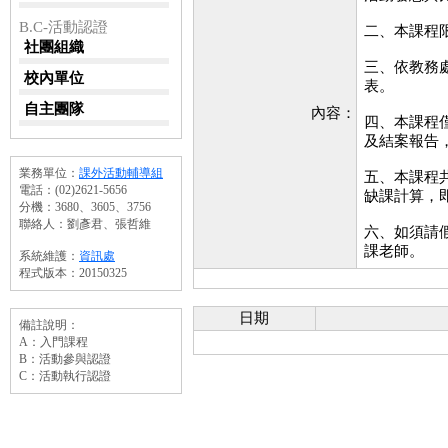
B.C-活動認證
二、本課程
社團組織
三、依教務
校內單位
表。
自主團隊
內容：
四、本課程
及結案報告
業務單位：
課外活動輔導組
五、本課程共
電話：(02)2621-5656
缺課計算，
分機：3680、3605、3756
聯絡人：劉彥君、張哲維
六、如須請
課老師。
系統維護：
資訊處
程式版本：20150325
日期
備註說明：
A：入門課程
B：活動參與認證
C：活動執行認證