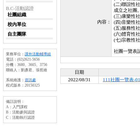
(二)聯誼
B.C-活動認證
成立之社團
社團組織
(三)康樂
內容：
(四)音樂
校內單位
(五)服務
自主團隊
(六)體育
(七)宗教
社團一覽表
業務單位：
課外活動輔導組
電話：(02)2621-5656
分機：3680、3605、3756
聯絡人：劉彥君、張哲維
日期
2022/08/31
111社團一覽表-01.
系統維護：
資訊處
程式版本：20150325
備註說明：
A：入門課程
B：活動參與認證
C：活動執行認證