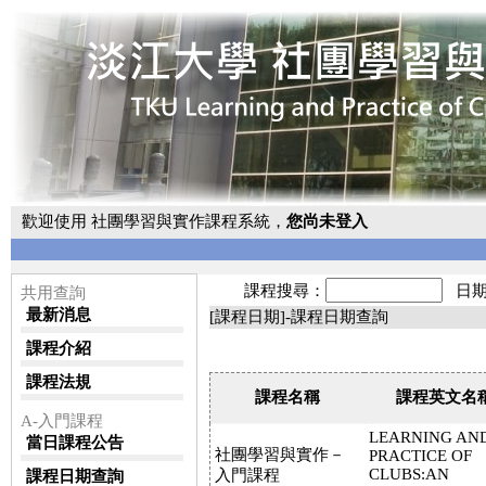
歡迎使用 社團學習與實作課程系統，
您尚未登入
課程搜尋：
日期
共用查詢
最新消息
[課程日期]-課程日期查詢
課程介紹
課程法規
課程名稱
課程英文名
A-入門課程
LEARNING AN
當日課程公告
社團學習與實作－
PRACTICE OF
CLUBS:AN
入門課程
課程日期查詢