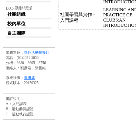
INTRODUCTIO
B.C-活動認證
LEARNING AN
社團組織
社團學習與實作－
PRACTICE OF
CLUBS:AN
入門課程
校內單位
INTRODUCTIO
自主團隊
業務單位：
課外活動輔導組
電話：(02)2621-5656
分機：3680、3605、3756
聯絡人：劉彥君、張哲維
系統維護：
資訊處
程式版本：20150325
備註說明：
A：入門課程
B：活動參與認證
C：活動執行認證